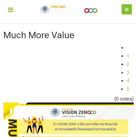
Much More Value
1
2
3
4
5
(0 votes)