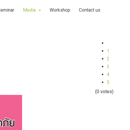
Seminar
Media
Workshop
Contact us
1
2
3
4
5
(0 votes)