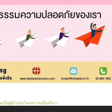
มเป็นผู้นำแห่งโลกความเป็นจริง »