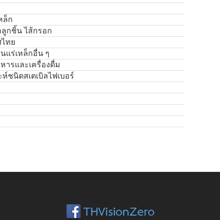
หล็ก
ลูกชิ้น ไส้กรอก
ทศไทย
แร่เหล็กอื่น ๆ
าหารและเครื่องดื่ม
ะห์ชนิดสเตเบิลไฟเบอร์