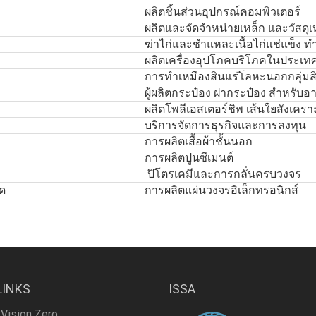
ผลิตชิ้นส่วนอุปกรณ์คอมพิวเตอร์
ผลิตและจัดจำหน่ายเหล็ก และวัสดุเ
ฆ่าไก่และชำแหละเนื้อไก่แช่แข็ง ทำ
ผลิตเครื่องอุปโภคบริโภคในประเ
การทำเหมืองสินแร่โลหะนอกกลุ่มสิน
ผู้ผลิตกระป๋อง ฝากระป๋อง สำหรับอ
ผลิตโพลีเอสเตอร์ชิพ เส้นใยสังเครา
บริการจัดการธุรกิจและการลงทุน
การผลิตเสื้อผ้าชั้นนอก
การผลิตปูนซีเมนต์
ปิโตรเคมีและการกลั่นครบวงจร
ัด
การผลิตแผ่นวงจรอิเล็กทรอนิกส์
LINKS
ISSA
 Vision Zero